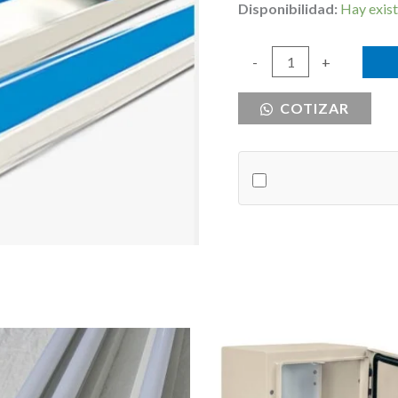
Disponibilidad:
Hay exist
CANALETA
-
+
BLANCA
COTIZAR
40
X
25
C/
ADHESIVO
cantidad