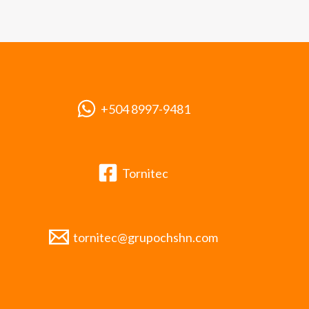
+504 8997-9481
Tornitec
tornitec@grupochshn.com