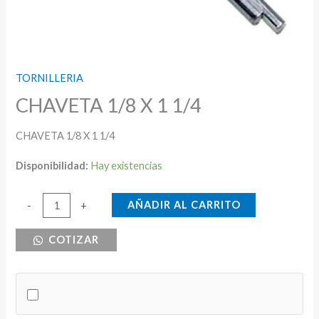
TORNILLERIA
CHAVETA 1/8 X 1 1/4
CHAVETA 1/8 X 1 1/4
Disponibilidad:
Hay existencias
CHAVETA
AÑADIR AL CARRITO
-
+
1/8
COTIZAR
X
1
1/4
cantidad