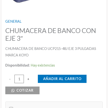
GENERAL
CHUMACERA DE BANCO CON
EJE 3″
CHUMACERA DE BANCO UCP215-48J EJE 3 PULGADAS
MARCA KOYO
Disponibilidad:
Hay existencias
CHUMACERA
AÑADIR AL CARRITO
-
+
DE
COTIZAR
BANCO
CON
EJE