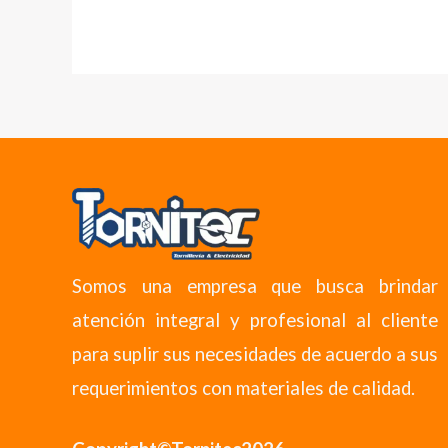
Somos una empresa que busca brindar
atención integral y profesional al cliente
para suplir sus necesidades de acuerdo a sus
requerimientos con materiales de calidad.