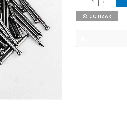
CLAVOS
-
+
ESTANDAR
COTIZAR
1
1/2
cantidad