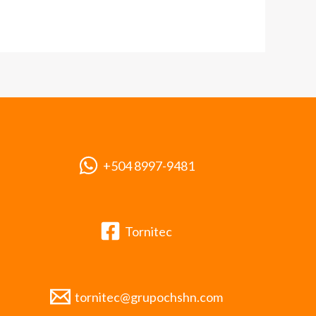
+504 8997-9481
Tornitec
tornitec@grupochshn.com