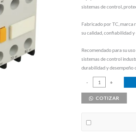
sistemas de control, prote
Fabricado por TC, marca re
su calidad, confiabilidad 
Recomendado para su uso e
sistemas de control indust
durabilidad y desempeño 
CONTACTO
-
+
AUXILIAR
COTIZAR
FRONTAL
2C
1NO+1NC
TC
cantidad