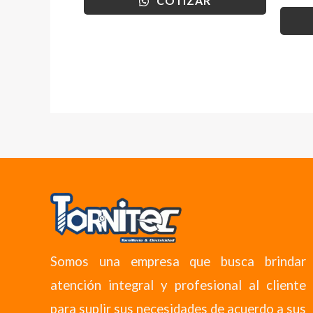
COTIZAR
Somos una empresa que busca brindar
atención integral y profesional al cliente
para suplir sus necesidades de acuerdo a sus