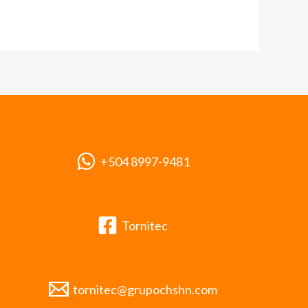
+504 8997-9481
Tornitec
tornitec@grupochshn.com