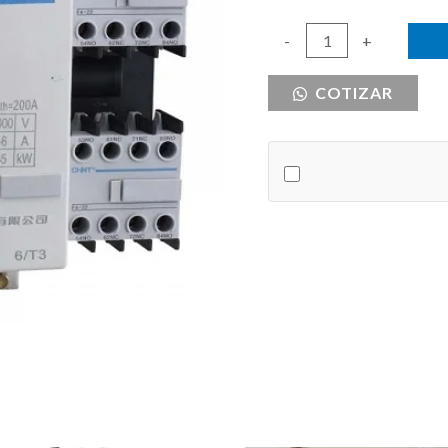
CONTACTOR
-
+
115
COTIZAR
AMPERIOS
CHINT
BOBINA
220V
cantidad