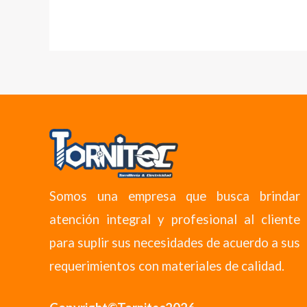
Somos una empresa que busca brindar
atención integral y profesional al cliente
para suplir sus necesidades de acuerdo a sus
requerimientos con materiales de calidad.