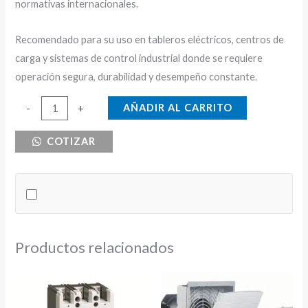
normativas internacionales.
Recomendado para su uso en tableros eléctricos, centros de
carga y sistemas de control industrial donde se requiere
operación segura, durabilidad y desempeño constante.
CONTACTOR
AÑADIR AL CARRITO
-
+
12
COTIZAR
AMPERIOS
TC
BOBINA
230V
cantidad
Productos relacionados