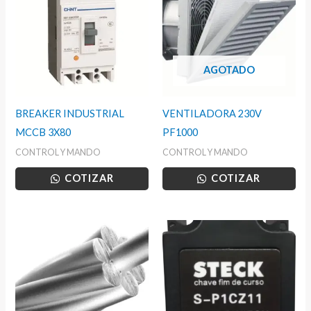
AGOTADO
BREAKER INDUSTRIAL
VENTILADORA 230V
MCCB 3X80
PF1000
CONTROL Y MANDO
CONTROL Y MANDO
COTIZAR
COTIZAR