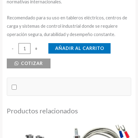
normativas internacionales.
Recomendado para su uso en tableros eléctricos, centros de
carga y sistemas de control industrial donde se requiere
operación segura, durabilidad y desempeño constante.
CONTACTOR
AÑADIR AL CARRITO
-
+
18
COTIZAR
AMPERIOS
CNC
BOBINA
220V
cantidad
Productos relacionados