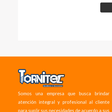
Somos una empresa que busca brindar
atención integral y profesional al cliente
para suplir sus necesidades de acuerdo a sus