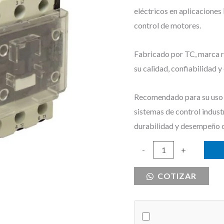
eléctricos en aplicaciones
control de motores.
Fabricado por TC, marca re
su calidad, confiabilidad 
Recomendado para su uso e
sistemas de control indust
durabilidad y desempeño 
CONTACTOR
-
+
18
COTIZAR
AMPERIOS
TC
BOBINA
220V