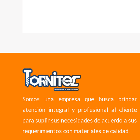
Somos una empresa que busca brindar
atención integral y profesional al cliente
para suplir sus necesidades de acuerdo a sus
requerimientos con materiales de calidad.