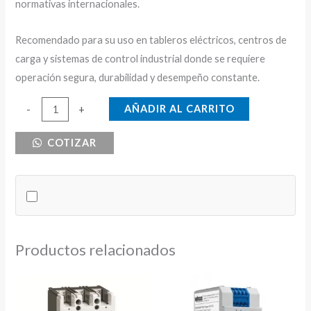
normativas internacionales.
Recomendado para su uso en tableros eléctricos, centros de
carga y sistemas de control industrial donde se requiere
operación segura, durabilidad y desempeño constante.
CONTACTOR
AÑADIR AL CARRITO
-
+
25
COTIZAR
AMPERIOS
TC
BOBINA
230V
cantidad
Productos relacionados