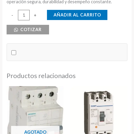
operación segura, durabilidad y desempeño constante.
CONTACTOR
AÑADIR AL CARRITO
-
+
50
COTIZAR
AMPERIOS
PARA
A/C
BOBINA
220V
cantidad
Productos relacionados
AGOTADO