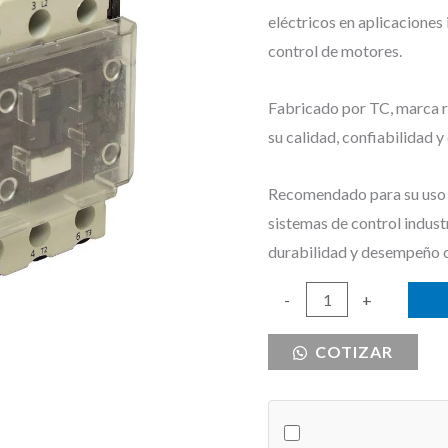
eléctricos en aplicaciones
control de motores.
Fabricado por TC, marca re
su calidad, confiabilidad 
Recomendado para su uso e
sistemas de control indust
durabilidad y desempeño 
CONTACTOR
-
+
80
COTIZAR
AMPERIOS
TC
BOBINA
110V