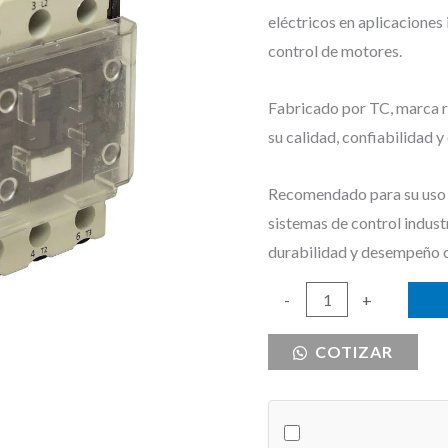
eléctricos en aplicaciones
control de motores.
Fabricado por TC, marca re
su calidad, confiabilidad 
Recomendado para su uso e
sistemas de control indust
durabilidad y desempeño 
CONTACTOR
-
+
80
COTIZAR
AMPERIOS
TC
BOBINA
230V