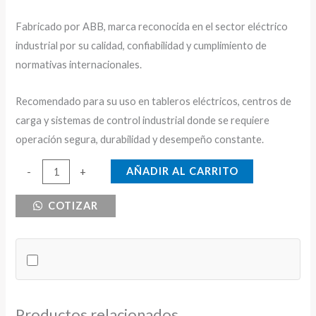
Fabricado por ABB, marca reconocida en el sector eléctrico
industrial por su calidad, confiabilidad y cumplimiento de
normativas internacionales.
Recomendado para su uso en tableros eléctricos, centros de
carga y sistemas de control industrial donde se requiere
operación segura, durabilidad y desempeño constante.
CONTACTOR
AÑADIR AL CARRITO
-
+
AC-
COTIZAR
6B
ABB
64KVAR
480V
-120V
cantidad
Productos relacionados