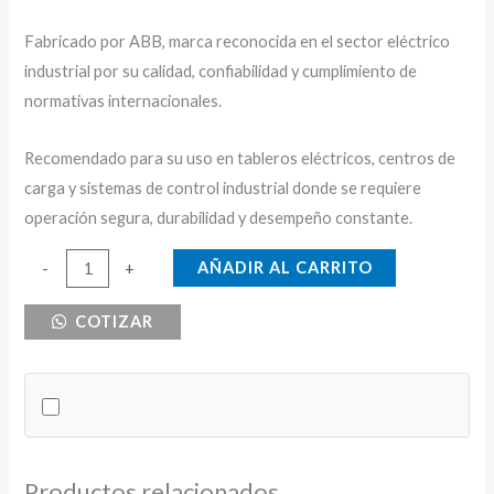
Fabricado por ABB, marca reconocida en el sector eléctrico
industrial por su calidad, confiabilidad y cumplimiento de
normativas internacionales.
Recomendado para su uso en tableros eléctricos, centros de
carga y sistemas de control industrial donde se requiere
operación segura, durabilidad y desempeño constante.
CONTACTOR
AÑADIR AL CARRITO
-
+
AC-
COTIZAR
6B
ABB
80KVAR
480V
-120V
cantidad
Productos relacionados