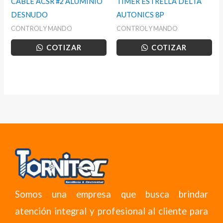
CABLE ACSR #2 ALUMINIO
TIMER ESTRELLA DELTA
DESNUDO
AUTONICS 8P
CONTROL Y MANDO
CONTROL Y MANDO
COTIZAR
COTIZAR
Somos una empresa que busca brindar
atención integral y profesional al cliente para