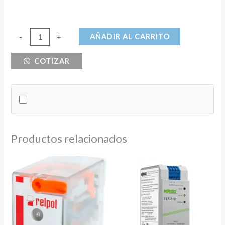
CONTACTOR
AÑADIR AL CARRITO
-
+
SIGMA
COTIZAR
ELEKTRIK
9
A
115
AMPERIOS
BOBINA
Productos relacionados
230V
AC-
3
cantidad