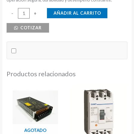
CONTROL
AÑADIR AL CARRITO
-
+
DE
COTIZAR
NIVEL
GIC
240V
cantidad
Productos relacionados
AGOTADO