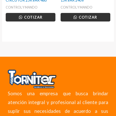
CIRCUTOR 25KVAR 480
15KVAR 240V
CONTROL Y MANDO
CONTROL Y MANDO
COTIZAR
COTIZAR
Somos una empresa que busca brindar
atención integral y profesional al cliente para
suplir sus necesidades de acuerdo a sus