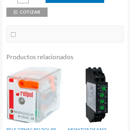
DE
COTIZAR
VELOCIDAD
220VAC
400W
cantidad
Productos relacionados
RELE 230VAC RELPOL 8P
MONITOR DE FASE