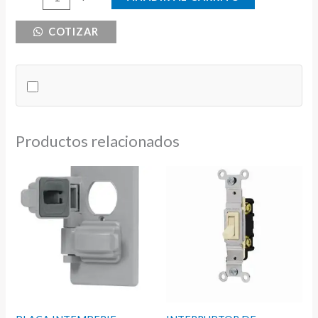
DE
COTIZAR
AC
60AMPS
240V
HAL
cantidad
Productos relacionados