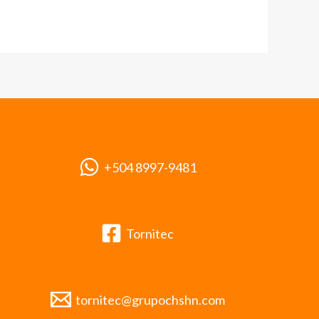
+504 8997-9481
Tornitec
tornitec@grupochshn.com