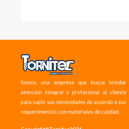
Somos una empresa que busca brindar
atención integral y profesional al cliente
para suplir sus necesidades de acuerdo a sus
requerimientos con materiales de calidad.