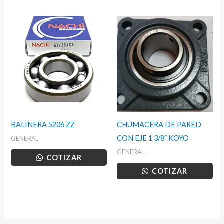
BALINERA 5206 ZZ
CHUMACERA DE PARED
CON EJE 1 3/8″ KOYO
GENERAL
GENERAL
COTIZAR
COTIZAR