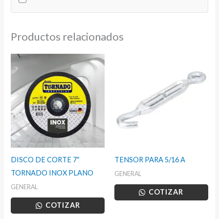
10
ML
MEDIA
Productos relacionados
RESISTENCIA
cantidad
DISCO DE CORTE 7″
TENSOR PARA 5/16 A
TORNADO INOX PLANO
GENERAL
GENERAL
COTIZAR
COTIZAR