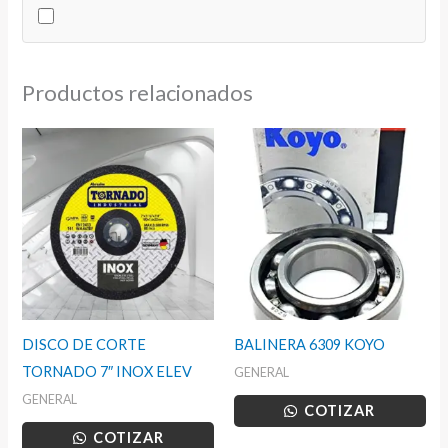
50
ML
GRADO
Productos relacionados
CAPILAR
cantidad
DISCO DE CORTE
BALINERA 6309 KOYO
TORNADO 7″ INOX ELEV
GENERAL
GENERAL
COTIZAR
COTIZAR