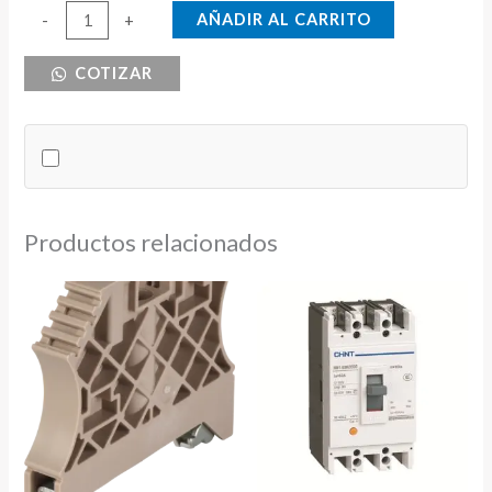
FLOTE
AÑADIR AL CARRITO
-
+
SENCILLO
COTIZAR
10A
250V
cantidad
Productos relacionados