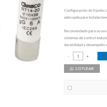
Configuración de 0 polos 
adecuada para instalacione
Recomendado para su uso e
sistemas de control indust
durabilidad y desempeño 
FUSIBLE
-
+
16
COTIZAR
AMPERIOS
10X38
cantidad