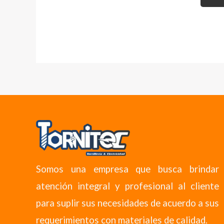
Somos una empresa que busca brindar
atención integral y profesional al cliente
para suplir sus necesidades de acuerdo a sus
requerimientos con materiales de calidad.