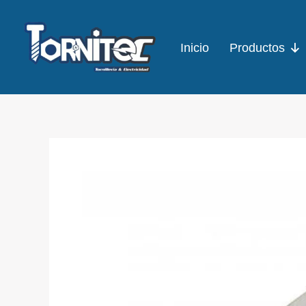
Ir
al
Inicio
Productos
contenido