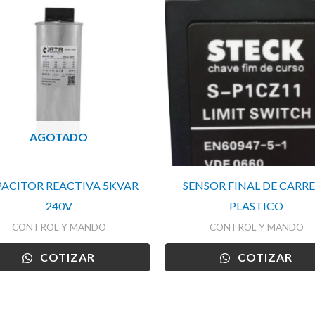
AGOTADO
ACITOR REACTIVA 5KVAR
SENSOR FINAL DE CARR
240V
PLASTICO
CONTROL Y MANDO
CONTROL Y MANDO
COTIZAR
COTIZAR