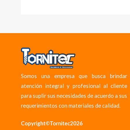
Somos una empresa que busca brindar
atención integral y profesional al cliente
para suplir sus necesidades de acuerdo a sus
requerimientos con materiales de calidad.
Copyright©Tornitec2026