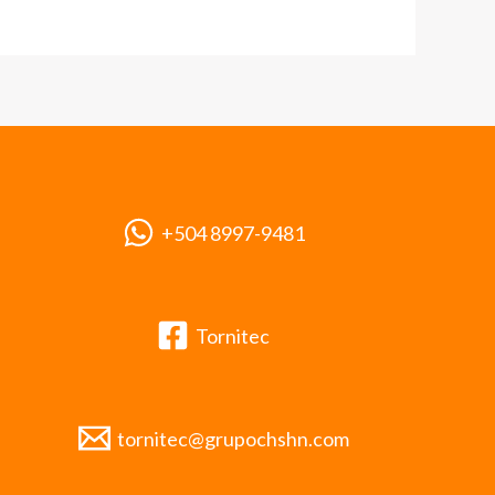
+504 8997-9481
Tornitec
tornitec@grupochshn.com