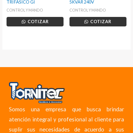
TRIFASICO GI
5KVAR 240V
CONTROL Y MANDO
CONTROL Y MANDO
COTIZAR
COTIZAR
Somos una empresa que busca brindar
atención integral y profesional al cliente para
suplir sus necesidades de acuerdo a sus