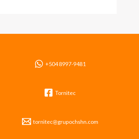
+504 8997-9481
Tornitec
tornitec@grupochshn.com