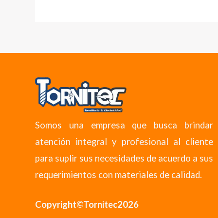
Somos una empresa que busca brindar
atención integral y profesional al cliente
para suplir sus necesidades de acuerdo a sus
requerimientos con materiales de calidad.
Copyright©Tornitec2026