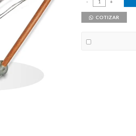
FUSIBLE
-
+
DE
COTIZAR
MECHA
12
AMPERIOS
cantidad