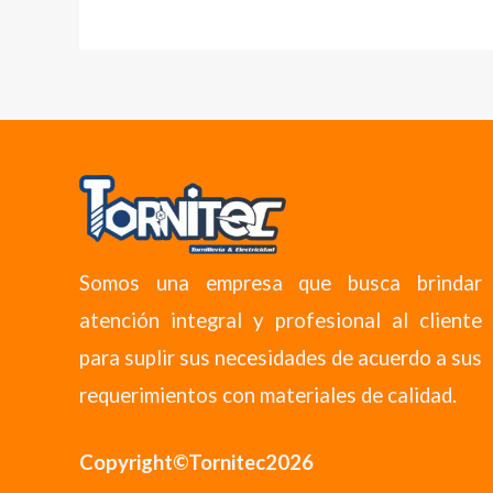
Somos una empresa que busca brindar
atención integral y profesional al cliente
para suplir sus necesidades de acuerdo a sus
requerimientos con materiales de calidad.
Copyright©Tornitec2026