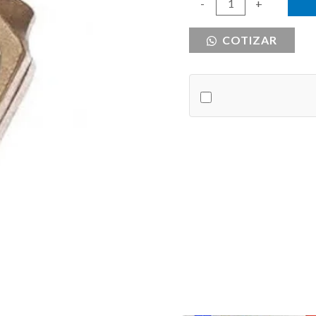
GRAPA
-
+
POLO
COTIZAR
TIERRA
5/8
cantidad