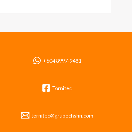
+504 8997-9481
Tornitec
tornitec@grupochshn.com