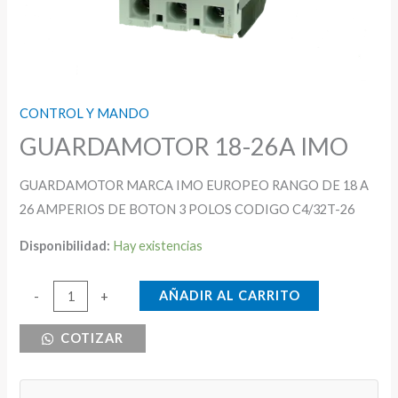
CONTROL Y MANDO
GUARDAMOTOR 18-26A IMO
GUARDAMOTOR MARCA IMO EUROPEO RANGO DE 18 A
26 AMPERIOS DE BOTON 3 POLOS CODIGO C4/32T-26
Disponibilidad:
Hay existencias
GUARDAMOTOR
AÑADIR AL CARRITO
-
+
18-
COTIZAR
26A
IMO
cantidad