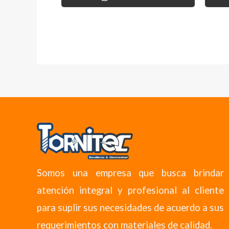
Somos una empresa que busca brindar
atención integral y profesional al cliente
para suplir sus necesidades de acuerdo a sus
requerimientos con materiales de calidad.