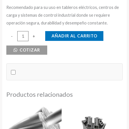
Recomendado para su uso en tableros eléctricos, centros de
carga y sistemas de control industrial donde se requiere
operación segura, durabilidad y desempeño constante.
GUARDAMOTOR
AÑADIR AL CARRITO
-
+
40-
COTIZAR
63A
CNC
cantidad
Productos relacionados