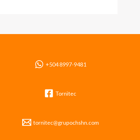
+504 8997-9481
Tornitec
tornitec@grupochshn.com