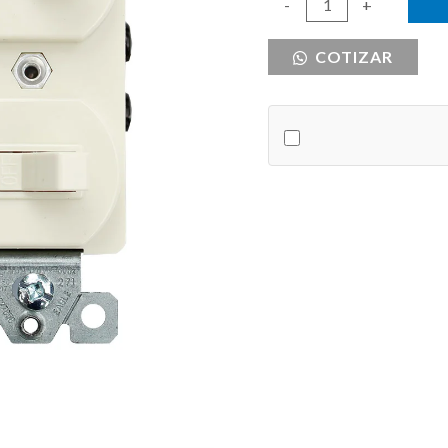
INTERRUPTOR
-
+
DOBLE
COTIZAR
DE
PALANCA
cantidad