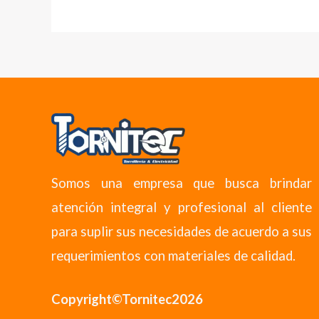
Somos una empresa que busca brindar
atención integral y profesional al cliente
para suplir sus necesidades de acuerdo a sus
requerimientos con materiales de calidad.
Copyright©Tornitec2026