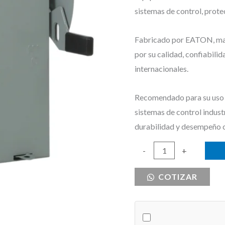
sistemas de control, prote
Fabricado por EATON, marc
por su calidad, confiabili
internacionales.
Recomendado para su uso e
sistemas de control indust
durabilidad y desempeño 
INTERRUPTOR
-
+
SEGURIDAD
COTIZAR
EATON
200A
600V
NEMA1