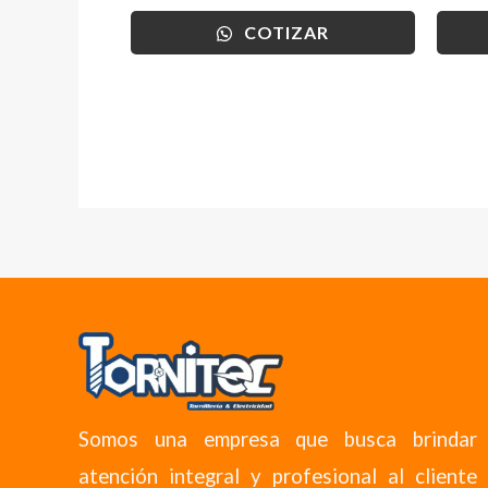
COTIZAR
Somos una empresa que busca brindar
atención integral y profesional al cliente