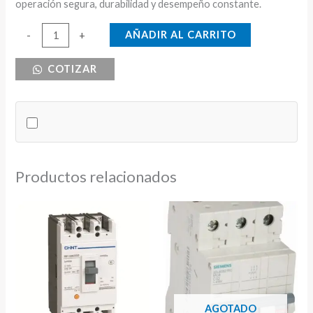
operación segura, durabilidad y desempeño constante.
INTERRUPTOR
AÑADIR AL CARRITO
-
+
SEGURIDAD
COTIZAR
SQD
100A
240V
3P
NE
cantidad
Productos relacionados
AGOTADO