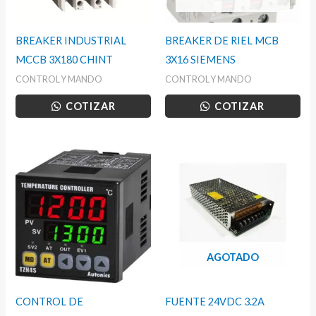
BREAKER INDUSTRIAL
BREAKER DE RIEL MCB
MCCB 3X180 CHINT
3X16 SIEMENS
CONTROL Y MANDO
CONTROL Y MANDO
COTIZAR
COTIZAR
AGOTADO
CONTROL DE
FUENTE 24VDC 3.2A