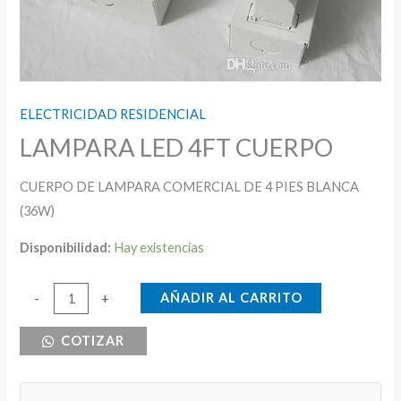
ELECTRICIDAD RESIDENCIAL
LAMPARA LED 4FT CUERPO
CUERPO DE LAMPARA COMERCIAL DE 4 PIES BLANCA
(36W)
Disponibilidad:
Hay existencias
LAMPARA
AÑADIR AL CARRITO
-
+
LED
COTIZAR
4FT
CUERPO
cantidad