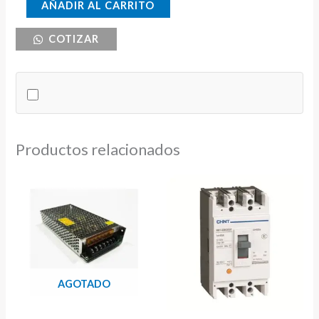
LED
AÑADIR AL CARRITO
DRIVER
COTIZAR
300W
100-
265VAC/12VDC
cantidad
Productos relacionados
AGOTADO