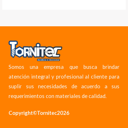
Somos una empresa que busca brindar
atención integral y profesional al cliente para
suplir sus necesidades de acuerdo a sus
requerimientos con materiales de calidad.
Copyright©Tornitec2026