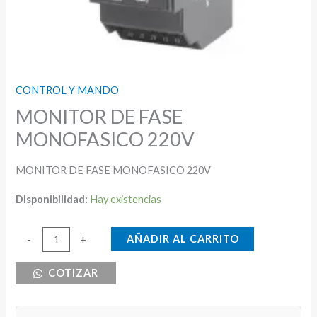
CONTROL Y MANDO
MONITOR DE FASE
MONOFASICO 220V
MONITOR DE FASE MONOFASICO 220V
Disponibilidad:
Hay existencias
MONITOR
AÑADIR AL CARRITO
-
+
DE
COTIZAR
FASE
MONOFASICO
220V