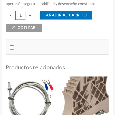
operación segura, durabilidad y desempeño constante.
MONITOR
AÑADIR AL CARRITO
-
+
DE
COTIZAR
FASE
TRIFASICO
DIGITAL
63A
220V
cantidad
Productos relacionados