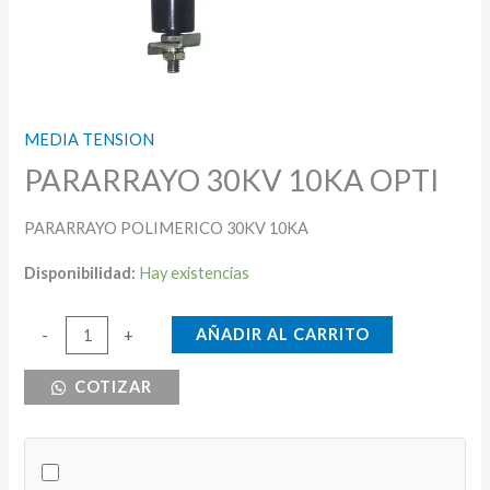
MEDIA TENSION
PARARRAYO 30KV 10KA OPTI
PARARRAYO POLIMERICO 30KV 10KA
Disponibilidad:
Hay existencias
PARARRAYO
AÑADIR AL CARRITO
-
+
30KV
COTIZAR
10KA
OPTI
cantidad