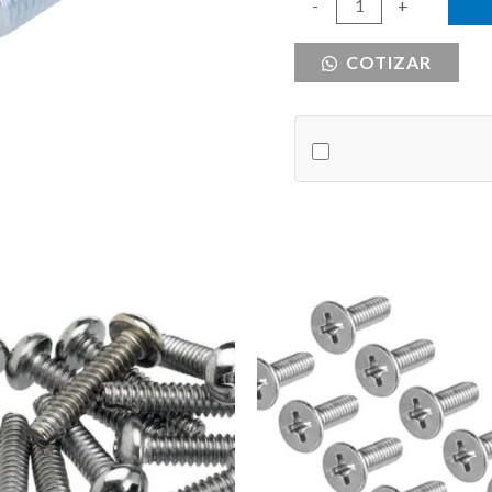
PERNO
-
+
7/16
COTIZAR
X
1
GALV
cantidad