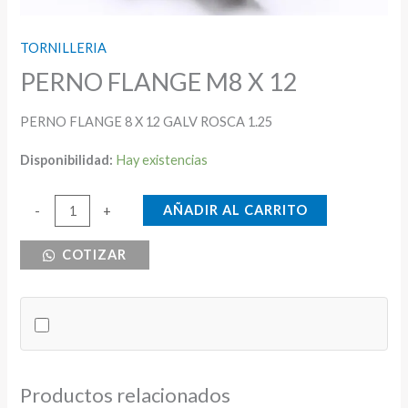
TORNILLERIA
PERNO FLANGE M8 X 12
PERNO FLANGE 8 X 12 GALV ROSCA 1.25
Disponibilidad:
Hay existencias
PERNO
AÑADIR AL CARRITO
-
+
FLANGE
COTIZAR
M8
X
12
cantidad
Productos relacionados