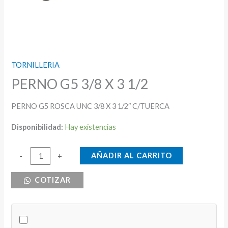
TORNILLERIA
PERNO G5 3/8 X 3 1/2
PERNO G5 ROSCA UNC 3/8 X 3 1/2″ C/TUERCA
Disponibilidad:
Hay existencias
PERNO
AÑADIR AL CARRITO
-
+
G5
COTIZAR
3/8
X
3
1/2