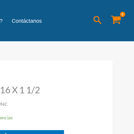
Buscar
?
Contáctanos
6 X 1 1/2
 UNC
encias