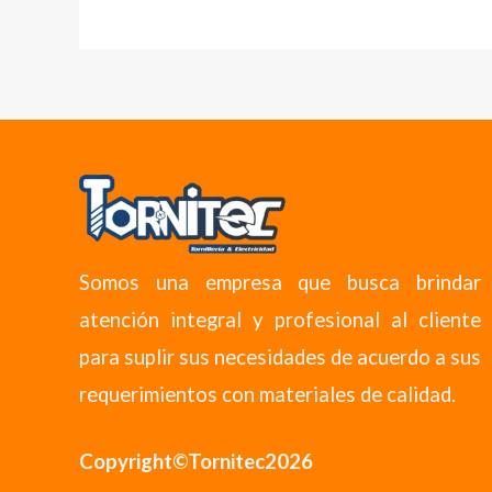
Somos una empresa que busca brindar
atención integral y profesional al cliente
para suplir sus necesidades de acuerdo a sus
requerimientos con materiales de calidad.
Copyright©Tornitec2026