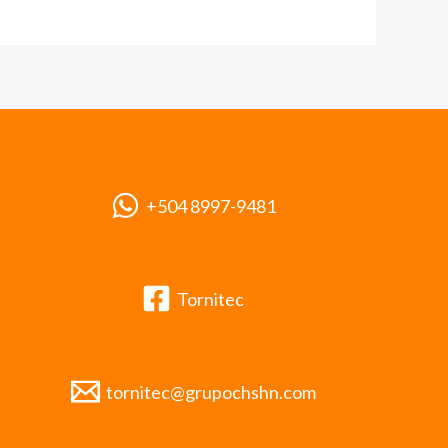
+504 8997-9481
Tornitec
tornitec@grupochshn.com