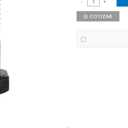
PERNO
-
+
G5
COTIZAR
9/16
X
1
1/2
cantidad