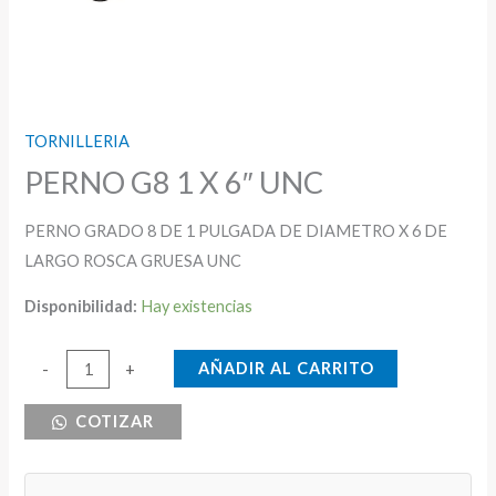
TORNILLERIA
PERNO G8 1 X 6″ UNC
PERNO GRADO 8 DE 1 PULGADA DE DIAMETRO X 6 DE
LARGO ROSCA GRUESA UNC
Disponibilidad:
Hay existencias
PERNO
AÑADIR AL CARRITO
-
+
G8
COTIZAR
1
X
6"