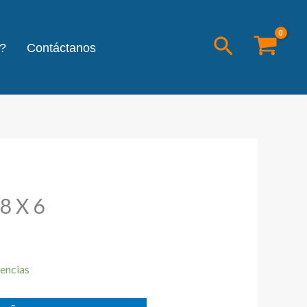
Buscar
?
Contáctanos
8 X 6
encias