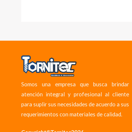
Somos una empresa que busca brindar
atención integral y profesional al cliente
para suplir sus necesidades de acuerdo a sus
requerimientos con materiales de calidad.