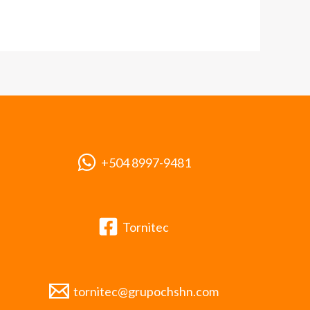
+504 8997-9481
Tornitec
tornitec@grupochshn.com