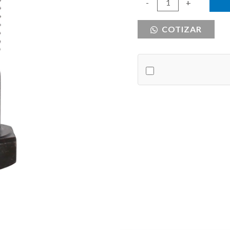
PERNO
-
+
G8
COTIZAR
7/8
X
6
cantidad