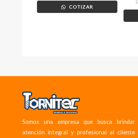
COTIZAR
Somos una empresa que busca brindar
atención integral y profesional al cliente