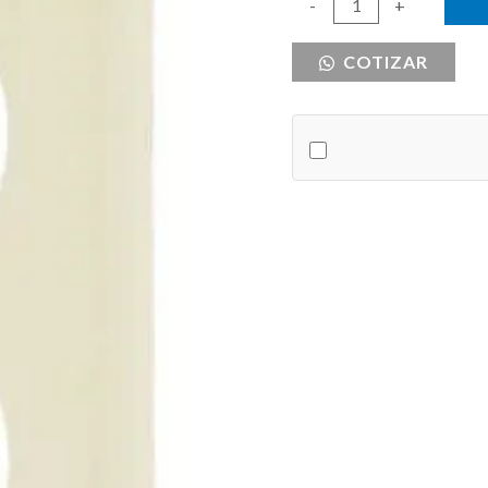
PLACA
-
+
P/TOMA
COTIZAR
DOBLE
VOLTEK
cantidad