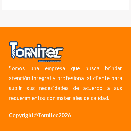
Somos una empresa que busca brindar
atención integral y profesional al cliente para
suplir sus necesidades de acuerdo a sus
requerimientos con materiales de calidad.
Copyright©Tornitec2026