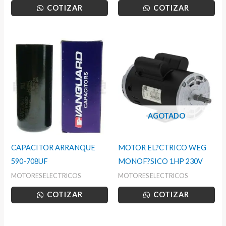
COTIZAR
COTIZAR
AGOTADO
CAPACITOR ARRANQUE
MOTOR EL?CTRICO WEG
590-708UF
MONOF?SICO 1HP 230V
MOTORES ELECTRICOS
MOTORES ELECTRICOS
COTIZAR
COTIZAR