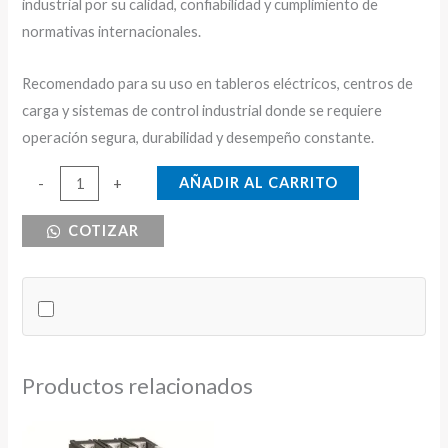
industrial por su calidad, confiabilidad y cumplimiento de
normativas internacionales.
Recomendado para su uso en tableros eléctricos, centros de
carga y sistemas de control industrial donde se requiere
operación segura, durabilidad y desempeño constante.
PORTAFUSIBLE
AÑADIR AL CARRITO
-
+
10X38
COTIZAR
CNC
CON
LUZ
1P
cantidad
Productos relacionados